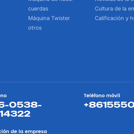
cuerdas
Cultura de la 
Máquina Twister
Calificación y 
otros
ono
Teléfono móvil
6-0538-
+861555
14322
ción de la empresa