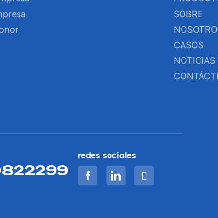
empresa
SOBRE
honor
NOSOTRO
CASOS
NOTICIAS
CONTÁCT
redes sociales
0822299