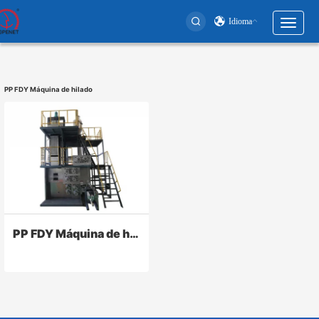
Idioma
Toggl
naviga
User
account
PP FDY Máquina de hilado
menu
PP FDY Máquina de hilado