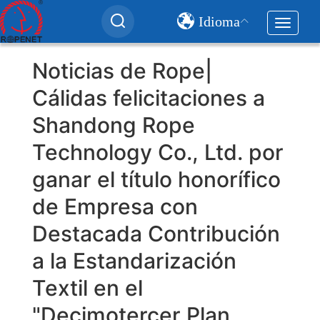
Idioma
Toggle
navigat
User
Noticias de Rope|
account
Cálidas felicitaciones a
menu
Shandong Rope
Technology Co., Ltd. por
ganar el título honorífico
de Empresa con
Destacada Contribución
a la Estandarización
Textil en el
"Decimotercer Plan