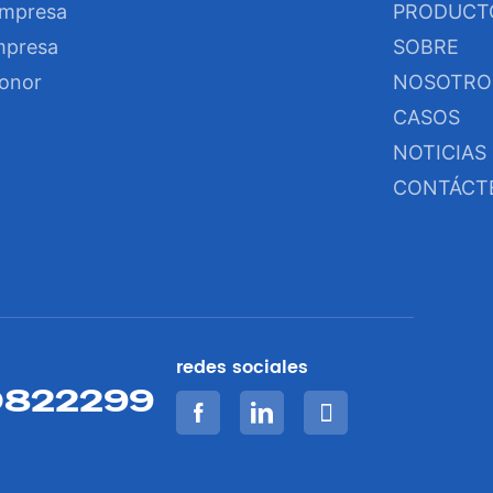
empresa
PRODUCT
empresa
SOBRE
honor
NOSOTRO
CASOS
NOTICIAS
CONTÁCT
redes sociales
0822299