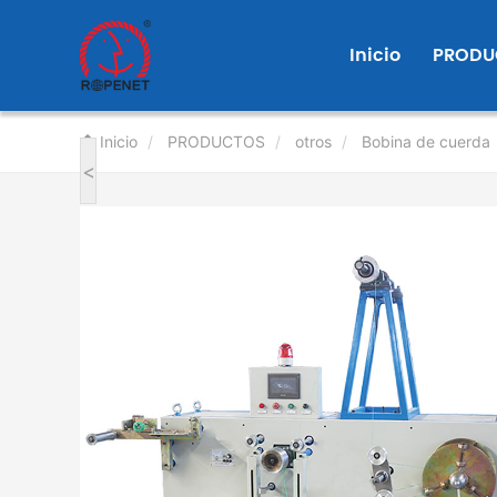
User
account
Inicio
PRODU
menu
Inicio
PRODUCTOS
otros
Bobina de cuerda
<