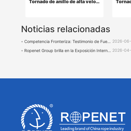
Tornado de anillo de alta velocidad
Noticias relacionadas
2026-06
Competencia Fronteriza: Testimonio de Fuerza | Equipo ROPENET Apoya la Competencia de Cuerdas "Copa de Rescate Lu Zhen"
2026-04
Ropenet Group brilla en la Exposición Internacional de Caucho y Plástico de Shanghái y regresa cargado de oportunidades para expandir su negocio global.
Tornado de anillo de alta velocidad
Contact Now