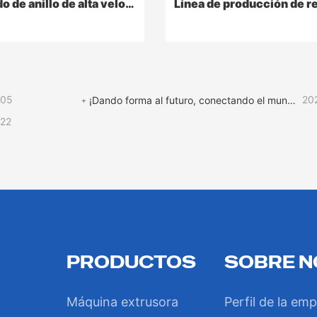
Tornado de anillo de alta velocidad
-05
20
¡Dando forma al futuro, conectando el mundo! | ¡La feria internacional de plásticos y caucho ROPENET 2026 llega a su fin!
-22
Tornado de anillo de alta velocidad
PRODUCTOS
SOBRE 
Contact Now
Contact Now
Máquina extrusora
Perfil de la em