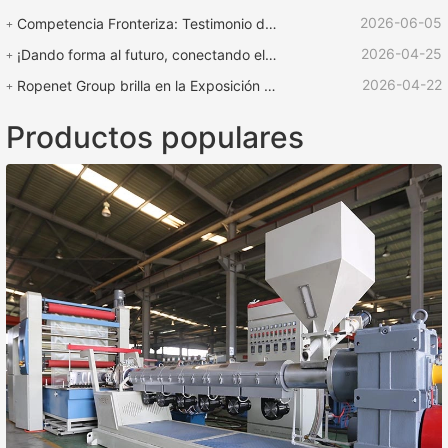
2026-06-05
Competencia Fronteriza: Testimonio de Fuerza | Equipo ROPENET Apoya la Competencia de Cuerdas "Copa de Rescate Lu Zhen"
2026-04-25
¡Dando forma al futuro, conectando el mundo! | ¡La feria internacional de plásticos y caucho ROPENET 2026 llega a su fin!
2026-04-22
Ropenet Group brilla en la Exposición Internacional de Caucho y Plástico de Shanghái y regresa cargado de oportunidades para expandir su negocio global.
Productos populares