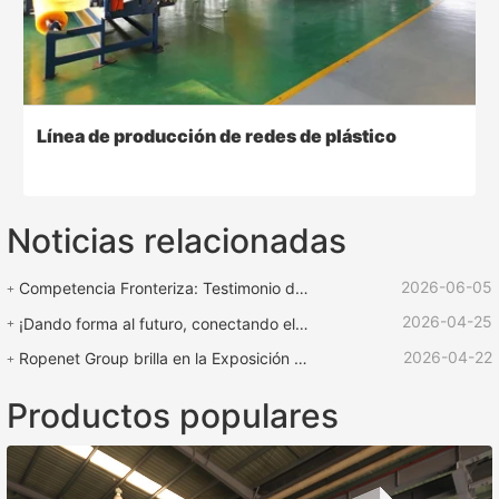
Línea de producción de redes de plástico
Noticias relacionadas
2026-06-05
Competencia Fronteriza: Testimonio de Fuerza | Equipo ROPENET Apoya la Competencia de Cuerdas "Copa de Rescate Lu Zhen"
2026-04-25
¡Dando forma al futuro, conectando el mundo! | ¡La feria internacional de plásticos y caucho ROPENET 2026 llega a su fin!
2026-04-22
Ropenet Group brilla en la Exposición Internacional de Caucho y Plástico de Shanghái y regresa cargado de oportunidades para expandir su negocio global.
Productos populares