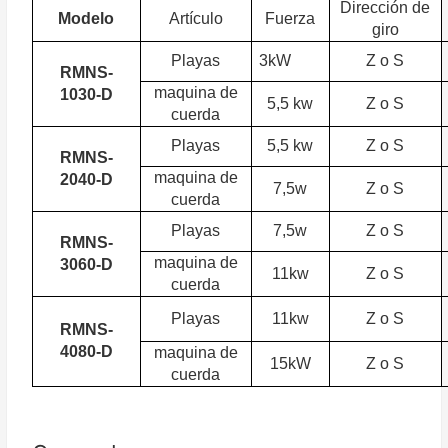
Dirección de
Modelo
Artículo
Fuerza
giro
Playas
3kW
Z o S
RMNS-
maquina de
1030-D
5,5 kw
Z o S
cuerda
Playas
5,5 kw
Z o S
RMNS-
maquina de
2040-D
7,5w
Z o S
cuerda
Playas
7,5w
Z o S
RMNS-
maquina de
3060-D
11kw
Z o S
cuerda
Playas
11kw
Z o S
RMNS-
4080-D
maquina de
15kW
Z o S
cuerda