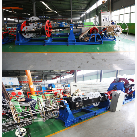
4.Adoptar regulación de velocidad de
frecuencia;
5.Tecnología de fabricación de cuerdas con
ajuste electrónico;
6.Fácil operación y mantenimiento.
Contact Now
Share：