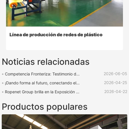
Línea de producción de redes de plástico
Noticias relacionadas
2026-06-05
Competencia Fronteriza: Testimonio de Fuerza | Equipo ROPENET Apoya la Competencia de Cuerdas "Copa de Rescate Lu Zhen"
2026-04-25
¡Dando forma al futuro, conectando el mundo! | ¡La feria internacional de plásticos y caucho ROPENET 2026 llega a su fin!
2026-04-22
Ropenet Group brilla en la Exposición Internacional de Caucho y Plástico de Shanghái y regresa cargado de oportunidades para expandir su negocio global.
Productos populares