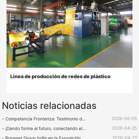
Línea de producción de redes de plástico
Noticias relacionadas
2026-06-05
Competencia Fronteriza: Testimonio de Fuerza | Equipo ROPENET Apoya la Competencia de Cuerdas "Copa de Rescate Lu Zhen"
2026-04-25
¡Dando forma al futuro, conectando el mundo! | ¡La feria internacional de plásticos y caucho ROPENET 2026 llega a su fin!
2026-04-22
Ropenet Group brilla en la Exposición Internacional de Caucho y Plástico de Shanghái y regresa cargado de oportunidades para expandir su negocio global.