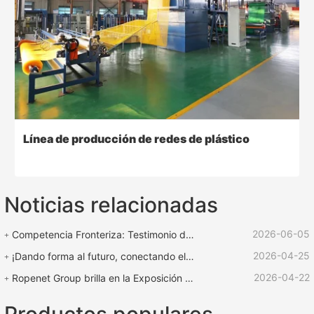
Línea de producción de redes de plástico
Noticias relacionadas
2026-06-05
Competencia Fronteriza: Testimonio de Fuerza | Equipo ROPENET Apoya la Competencia de Cuerdas "Copa de Rescate Lu Zhen"
2026-04-25
¡Dando forma al futuro, conectando el mundo! | ¡La feria internacional de plásticos y caucho ROPENET 2026 llega a su fin!
2026-04-22
Ropenet Group brilla en la Exposición Internacional de Caucho y Plástico de Shanghái y regresa cargado de oportunidades para expandir su negocio global.