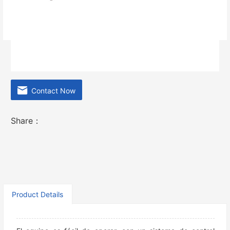
Adecuado para PA6, PA66 como materia prima de todo
tipo de sedal de pesca y sedal de corte.
Contact Now
Share：
Product Details